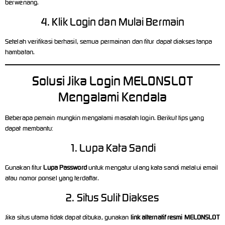
berwenang.
4. Klik Login dan Mulai Bermain
Setelah verifikasi berhasil, semua permainan dan fitur dapat diakses tanpa
hambatan.
Solusi Jika Login MELONSLOT
Mengalami Kendala
Beberapa pemain mungkin mengalami masalah login. Berikut tips yang
dapat membantu:
1. Lupa Kata Sandi
Gunakan fitur
Lupa Password
untuk mengatur ulang kata sandi melalui email
atau nomor ponsel yang terdaftar.
2. Situs Sulit Diakses
Jika situs utama tidak dapat dibuka, gunakan
link alternatif resmi MELONSLOT