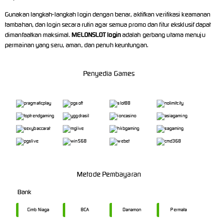
Gunakan langkah-langkah login dengan benar, aktifkan verifikasi keamanan
tambahan, dan login secara rutin agar semua promo dan fitur eksklusif dapat
dimanfaatkan maksimal.
MELONSLOT
login
adalah gerbang utama menuju
permainan yang seru, aman, dan penuh keuntungan.
Penyedia Games
Metode Pembayaran
Bank
Cimb Niaga
BCA
Danamon
Permata