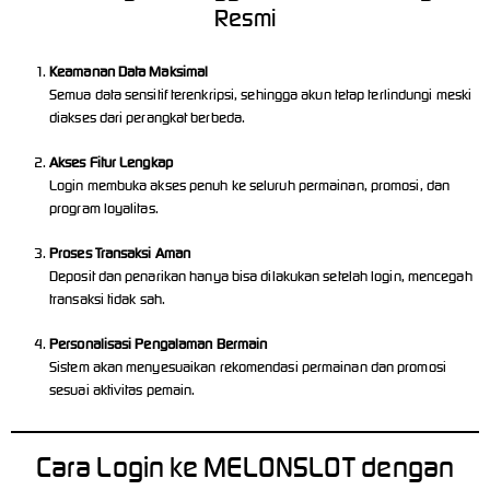
Resmi
Keamanan Data Maksimal
Semua data sensitif terenkripsi, sehingga akun tetap terlindungi meski
diakses dari perangkat berbeda.
Akses Fitur Lengkap
Login membuka akses penuh ke seluruh permainan, promosi, dan
program loyalitas.
Proses Transaksi Aman
Deposit dan penarikan hanya bisa dilakukan setelah login, mencegah
transaksi tidak sah.
Personalisasi Pengalaman Bermain
Sistem akan menyesuaikan rekomendasi permainan dan promosi
sesuai aktivitas pemain.
Cara Login ke MELONSLOT dengan