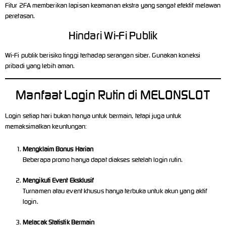
Fitur 2FA memberikan lapisan keamanan ekstra yang sangat efektif melawan
peretasan.
Hindari Wi-Fi Publik
Wi-Fi publik berisiko tinggi terhadap serangan siber. Gunakan koneksi
pribadi yang lebih aman.
Manfaat Login Rutin di MELONSLOT
Login setiap hari bukan hanya untuk bermain, tetapi juga untuk
memaksimalkan keuntungan:
Mengklaim Bonus Harian
Beberapa promo hanya dapat diakses setelah login rutin.
Mengikuti Event Eksklusif
Turnamen atau event khusus hanya terbuka untuk akun yang aktif
login.
Melacak Statistik Bermain