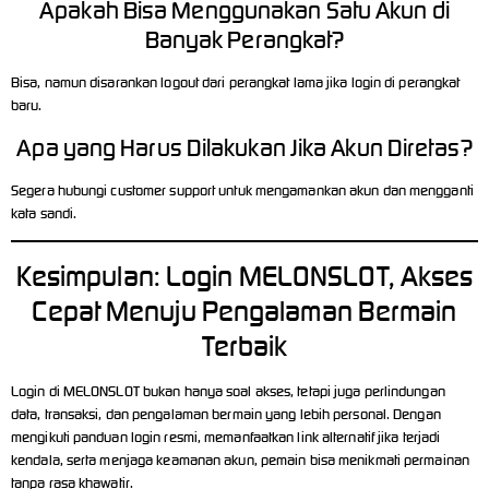
Apakah Bisa Menggunakan Satu Akun di
Banyak Perangkat?
Bisa, namun disarankan logout dari perangkat lama jika login di perangkat
baru.
Apa yang Harus Dilakukan Jika Akun Diretas?
Segera hubungi customer support untuk mengamankan akun dan mengganti
kata sandi.
Kesimpulan: Login MELONSLOT, Akses
Cepat Menuju Pengalaman Bermain
Terbaik
Login di MELONSLOT bukan hanya soal akses, tetapi juga perlindungan
data, transaksi, dan pengalaman bermain yang lebih personal. Dengan
mengikuti panduan login resmi, memanfaatkan link alternatif jika terjadi
kendala, serta menjaga keamanan akun, pemain bisa menikmati permainan
tanpa rasa khawatir.