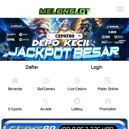
Daftar
Login
Beranda
Slot Games
Live Casino
Poker Online
E-Sports
Arcade
Lottery
Promotion