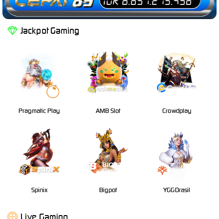
Jackpot Gaming
Pragmatic Play
AMB Slot
Crowdplay
Spinix
Bigpot
YGGDrasil
Live Gaming